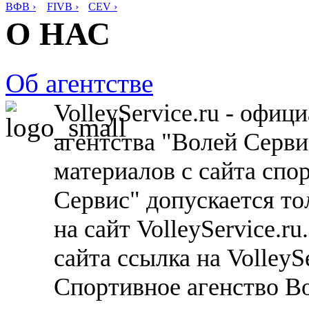
ВФВ ›
FIVB ›
CEV ›
О НАС
Об агентстве
VolleyService.ru - офи
агентства "Волей Серв
материалов с сайта спо
Сервис" допускается то
на сайт VolleyService.r
сайта ссылка на VolleyS
Спортивное агенство В