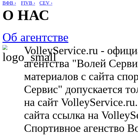
ВФВ ›
FIVB ›
CEV ›
О НАС
Об агентстве
VolleyService.ru - офи
агентства "Волей Серв
материалов с сайта спо
Сервис" допускается то
на сайт VolleyService.r
сайта ссылка на VolleyS
Спортивное агенство В