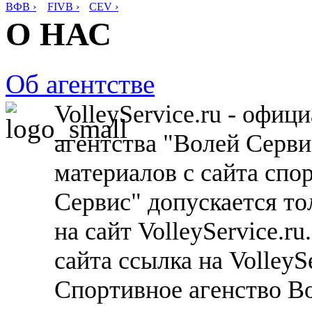
ВФВ ›
FIVB ›
CEV ›
О НАС
Об агентстве
VolleyService.ru - офи
агентства "Волей Серв
материалов с сайта спо
Сервис" допускается то
на сайт VolleyService.r
сайта ссылка на VolleyS
Спортивное агенство В