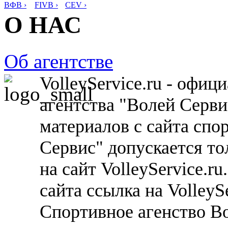
ВФВ ›
FIVB ›
CEV ›
О НАС
Об агентстве
VolleyService.ru - офи
агентства "Волей Серв
материалов с сайта спо
Сервис" допускается то
на сайт VolleyService.r
сайта ссылка на VolleyS
Спортивное агенство В