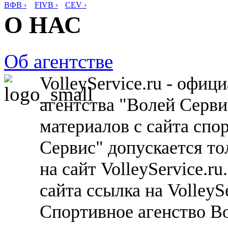
ВФВ ›
FIVB ›
CEV ›
О НАС
Об агентстве
VolleyService.ru - офи
агентства "Волей Серв
материалов с сайта спо
Сервис" допускается то
на сайт VolleyService.r
сайта ссылка на VolleyS
Спортивное агенство В