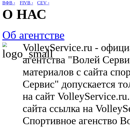
ВФВ ›
FIVB ›
CEV ›
О НАС
Об агентстве
VolleyService.ru - офи
агентства "Волей Серв
материалов с сайта спо
Сервис" допускается то
на сайт VolleyService.r
сайта ссылка на VolleyS
Спортивное агенство В