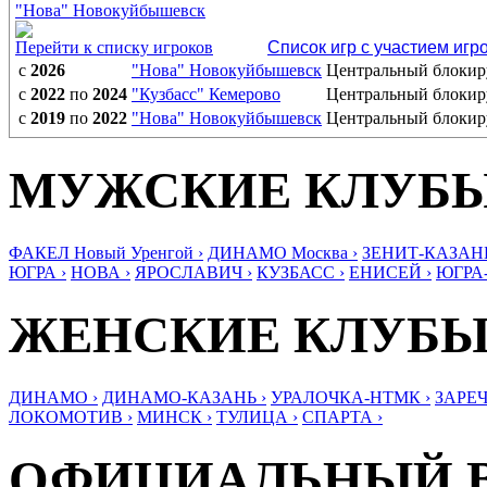
"Нова" Новокуйбышевск
Перейти к списку игроков
Список игр с участием игр
с
2026
"Нова" Новокуйбышевск
Центральный блоки
с
2022
по
2024
"Кузбасс" Кемерово
Центральный блоки
с
2019
по
2022
"Нова" Новокуйбышевск
Центральный блоки
МУЖСКИЕ КЛУБ
ФАКЕЛ Новый Уренгой ›
ДИНАМО Москва ›
ЗЕНИТ-КАЗАНЬ
ЮГРА ›
НОВА ›
ЯРОСЛАВИЧ ›
КУЗБАСС ›
ЕНИСЕЙ ›
ЮГРА
ЖЕНСКИЕ КЛУБ
ДИНАМО ›
ДИНАМО-КАЗАНЬ ›
УРАЛОЧКА-НТМК ›
ЗАРЕЧ
ЛОКОМОТИВ ›
МИНСК ›
ТУЛИЦА ›
СПАРТА ›
ОФИЦИАЛЬНЫЙ 