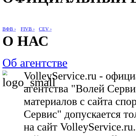
ВФВ ›
FIVB ›
CEV ›
О НАС
Об агентстве
VolleyService.ru - офи
агентства "Волей Серв
материалов с сайта спо
Сервис" допускается то
на сайт VolleyService.r