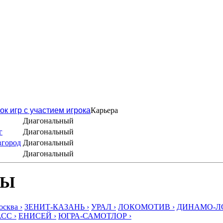
ок игр с участием игрока
Карьера
Диагональный
г
Диагональный
вгород
Диагональный
Диагональный
БЫ
ква ›
ЗЕНИТ-КАЗАНЬ ›
УРАЛ ›
ЛОКОМОТИВ ›
ДИНАМО-ЛО
СС ›
ЕНИСЕЙ ›
ЮГРА-САМОТЛОР ›