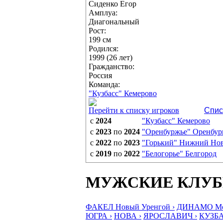
Сиденко Егор
Амплуа:
Диагональный
Рост:
199 см
Родился:
1999 (26 лет)
Гражданство:
Россия
Команда:
"Кузбасс" Кемерово
Перейти к списку игроков
Спис
с
2024
"Кузбасс" Кемерово
с
2023
по
2024
"Оренбуржье" Оренбур
с
2022
по
2023
"Горький" Нижний Но
с
2019
по
2022
"Белогорье" Белгород
МУЖСКИЕ КЛУ
ФАКЕЛ Новый Уренгой ›
ДИНАМО Мос
ЮГРА ›
НОВА ›
ЯРОСЛАВИЧ ›
КУЗБА