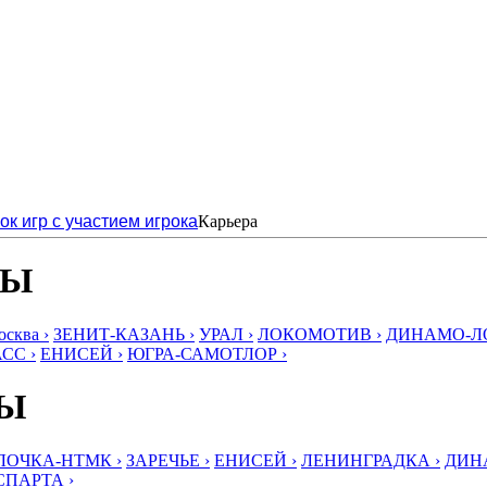
ок игр с участием игрока
Карьера
БЫ
ква ›
ЗЕНИТ-КАЗАНЬ ›
УРАЛ ›
ЛОКОМОТИВ ›
ДИНАМО-ЛО
СС ›
ЕНИСЕЙ ›
ЮГРА-САМОТЛОР ›
БЫ
ЛОЧКА-НТМК ›
ЗАРЕЧЬЕ ›
ЕНИСЕЙ ›
ЛЕНИНГРАДКА ›
ДИНА
СПАРТА ›