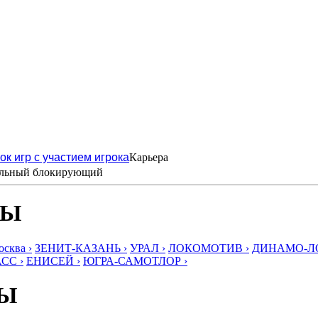
ок игр с участием игрока
Карьера
льный блокирующий
БЫ
ква ›
ЗЕНИТ-КАЗАНЬ ›
УРАЛ ›
ЛОКОМОТИВ ›
ДИНАМО-ЛО
СС ›
ЕНИСЕЙ ›
ЮГРА-САМОТЛОР ›
БЫ