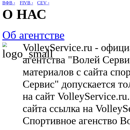
ВФВ ›
FIVB ›
CEV ›
О НАС
Об агентстве
VolleyService.ru - офи
агентства "Волей Серв
материалов с сайта спо
Сервис" допускается то
на сайт VolleyService.r
сайта ссылка на VolleyS
Спортивное агенство В