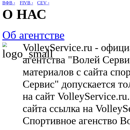
ВФВ ›
FIVB ›
CEV ›
О НАС
Об агентстве
VolleyService.ru - офи
агентства "Волей Серв
материалов с сайта спо
Сервис" допускается то
на сайт VolleyService.r
сайта ссылка на VolleyS
Спортивное агенство В