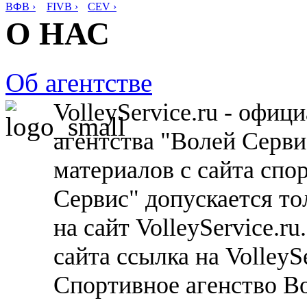
ВФВ ›
FIVB ›
CEV ›
О НАС
Об агентстве
VolleyService.ru - офи
агентства "Волей Серв
материалов с сайта спо
Сервис" допускается то
на сайт VolleyService.r
сайта ссылка на VolleyS
Спортивное агенство В