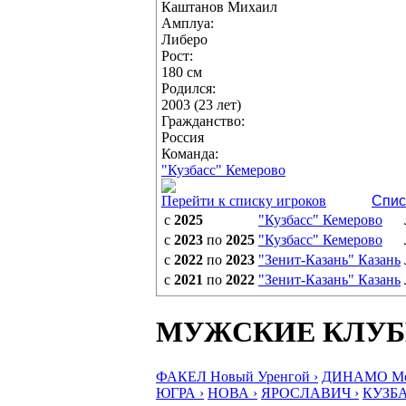
Каштанов Михаил
Амплуа:
Либеро
Рост:
180 см
Родился:
2003 (23 лет)
Гражданство:
Россия
Команда:
"Кузбасс" Кемерово
Перейти к списку игроков
Спис
с
2025
"Кузбасс" Кемерово
с
2023
по
2025
"Кузбасс" Кемерово
с
2022
по
2023
"Зенит-Казань" Казань
с
2021
по
2022
"Зенит-Казань" Казань
МУЖСКИЕ КЛУ
ФАКЕЛ Новый Уренгой ›
ДИНАМО Мос
ЮГРА ›
НОВА ›
ЯРОСЛАВИЧ ›
КУЗБА