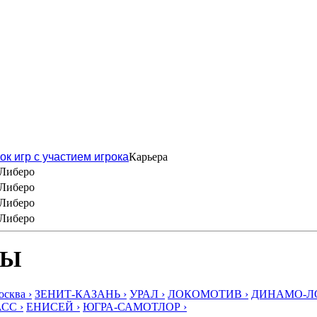
ок игр с участием игрока
Карьера
Либеро
Либеро
Либеро
Либеро
БЫ
ква ›
ЗЕНИТ-КАЗАНЬ ›
УРАЛ ›
ЛОКОМОТИВ ›
ДИНАМО-ЛО
СС ›
ЕНИСЕЙ ›
ЮГРА-САМОТЛОР ›