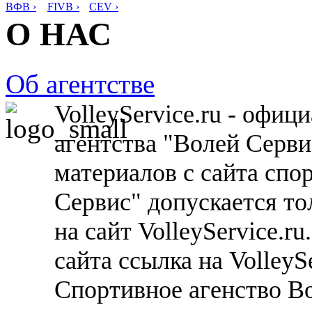
ВФВ ›
FIVB ›
CEV ›
О НАС
Об агентстве
VolleyService.ru - офи
агентства "Волей Серв
материалов с сайта спо
Сервис" допускается то
на сайт VolleyService.r
сайта ссылка на VolleyS
Спортивное агенство В