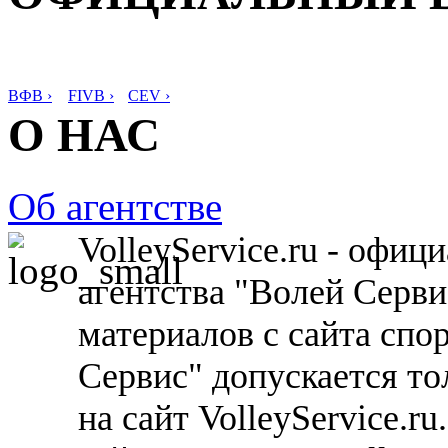
ВФВ ›
FIVB ›
CEV ›
О НАС
Об агентстве
VolleyService.ru - офи
агентства "Волей Серв
материалов с сайта спо
Сервис" допускается то
на сайт VolleyService.r