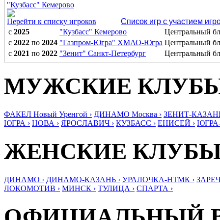
"Кузбасс" Кемерово
Перейти к списку игроков
Список игр с участием игр
с
2025
"Кузбасс" Кемерово
Центральный б
с
2022
по
2024
"Газпром-Югра" ХМАО-Югра
Центральный б
с
2021
по
2022
"Зенит" Санкт-Петербург
Центральный б
МУЖСКИЕ КЛУБ
ФАКЕЛ Новый Уренгой ›
ДИНАМО Москва ›
ЗЕНИТ-КАЗАНЬ
ЮГРА ›
НОВА ›
ЯРОСЛАВИЧ ›
КУЗБАСС ›
ЕНИСЕЙ ›
ЮГРА
ЖЕНСКИЕ КЛУБ
ДИНАМО ›
ДИНАМО-КАЗАНЬ ›
УРАЛОЧКА-НТМК ›
ЗАРЕЧ
ЛОКОМОТИВ ›
МИНСК ›
ТУЛИЦА ›
СПАРТА ›
ОФИЦИАЛЬНЫЙ 