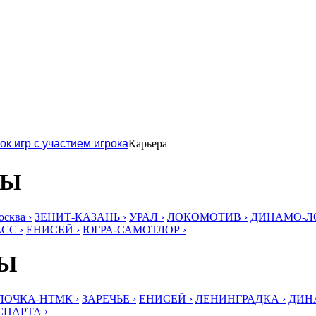
ок игр с участием игрока
Карьера
БЫ
ква ›
ЗЕНИТ-КАЗАНЬ ›
УРАЛ ›
ЛОКОМОТИВ ›
ДИНАМО-ЛО
СС ›
ЕНИСЕЙ ›
ЮГРА-САМОТЛОР ›
БЫ
ЛОЧКА-НТМК ›
ЗАРЕЧЬЕ ›
ЕНИСЕЙ ›
ЛЕНИНГРАДКА ›
ДИНА
СПАРТА ›