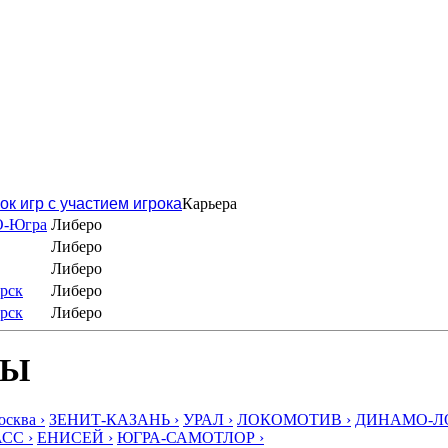
ок игр с участием игрока
Карьера
О-Югра
Либеро
Либеро
Либеро
рск
Либеро
рск
Либеро
БЫ
ква ›
ЗЕНИТ-КАЗАНЬ ›
УРАЛ ›
ЛОКОМОТИВ ›
ДИНАМО-ЛО
СС ›
ЕНИСЕЙ ›
ЮГРА-САМОТЛОР ›