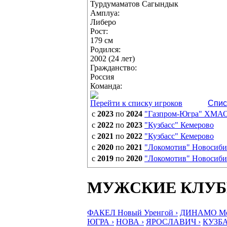
Турдумаматов Сагындык
Амплуа:
Либеро
Рост:
179 см
Родился:
2002 (24 лет)
Гражданство:
Россия
Команда:
Перейти к списку игроков
Спис
с
2023
по
2024
"Газпром-Югра" ХМА
с
2022
по
2023
"Кузбасс" Кемерово
с
2021
по
2022
"Кузбасс" Кемерово
с
2020
по
2021
"Локомотив" Новосиби
с
2019
по
2020
"Локомотив" Новосиби
МУЖСКИЕ КЛУ
ФАКЕЛ Новый Уренгой ›
ДИНАМО Мос
ЮГРА ›
НОВА ›
ЯРОСЛАВИЧ ›
КУЗБА