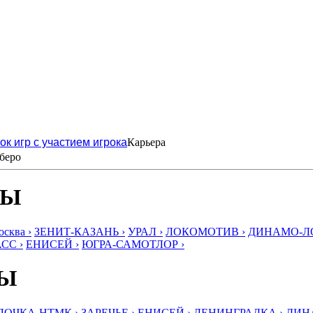
ок игр с участием игрока
Карьера
беро
БЫ
ква ›
ЗЕНИТ-КАЗАНЬ ›
УРАЛ ›
ЛОКОМОТИВ ›
ДИНАМО-ЛО
СС ›
ЕНИСЕЙ ›
ЮГРА-САМОТЛОР ›
БЫ
ЛОЧКА-НТМК ›
ЗАРЕЧЬЕ ›
ЕНИСЕЙ ›
ЛЕНИНГРАДКА ›
ДИНА