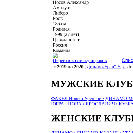
Носов Александр
Амплуа:
Либеро
Рост:
185 см
Родился:
1999 (27 лет)
Гражданство:
Россия
Команда:
Перейти к списку игроков
Спис
с
2019
по
2020
"Динамо-Урал" Уфа
Ли
МУЖСКИЕ КЛУ
ФАКЕЛ Новый Уренгой ›
ДИНАМО Мос
ЮГРА ›
НОВА ›
ЯРОСЛАВИЧ ›
КУЗБА
ЖЕНСКИЕ КЛУ
ДИНАМО ›
ДИНАМО-КАЗАНЬ ›
УРА