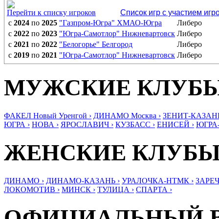
Перейти к списку игроков
Список игр с участием игр
с
2024
по
2025
"Газпром-Югра" ХМАО-Югра
Либеро
с
2022
по
2023
"Югра-Самотлор" Нижневартовск
Либеро
с
2021
по
2022
"Белогорье" Белгород
Либеро
с
2019
по
2021
"Югра-Самотлор" Нижневартовск
Либеро
МУЖСКИЕ КЛУБ
ФАКЕЛ Новый Уренгой ›
ДИНАМО Москва ›
ЗЕНИТ-КАЗАНЬ
ЮГРА ›
НОВА ›
ЯРОСЛАВИЧ ›
КУЗБАСС ›
ЕНИСЕЙ ›
ЮГРА
ЖЕНСКИЕ КЛУБ
ДИНАМО ›
ДИНАМО-КАЗАНЬ ›
УРАЛОЧКА-НТМК ›
ЗАРЕЧ
ЛОКОМОТИВ ›
МИНСК ›
ТУЛИЦА ›
СПАРТА ›
ОФИЦИАЛЬНЫЙ 