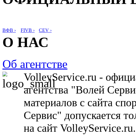
ВФВ ›
FIVB ›
CEV ›
О НАС
Об агентстве
VolleyService.ru - офи
агентства "Волей Серв
материалов с сайта спо
Сервис" допускается то
на сайт VolleyService.r