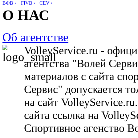
ВФВ ›
FIVB ›
CEV ›
О НАС
Об агентстве
VolleyService.ru - офи
агентства "Волей Серв
материалов с сайта спо
Сервис" допускается то
на сайт VolleyService.r
сайта ссылка на VolleyS
Спортивное агенство В