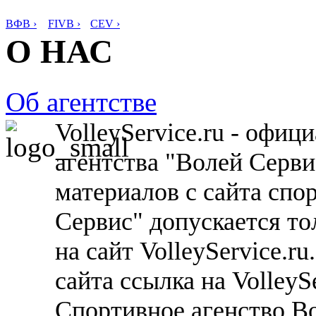
ВФВ ›
FIVB ›
CEV ›
О НАС
Об агентстве
VolleyService.ru - офи
агентства "Волей Серв
материалов с сайта спо
Сервис" допускается то
на сайт VolleyService.r
сайта ссылка на VolleyS
Спортивное агенство В