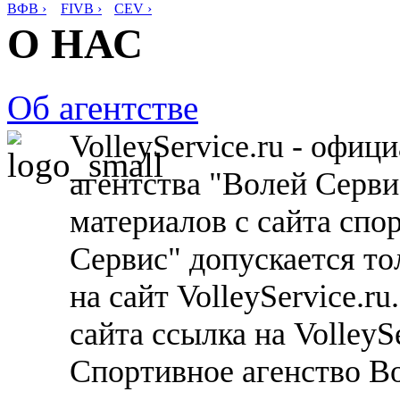
ВФВ ›
FIVB ›
CEV ›
О НАС
Об агентстве
VolleyService.ru - офи
агентства "Волей Серв
материалов с сайта спо
Сервис" допускается то
на сайт VolleyService.r
сайта ссылка на VolleyS
Спортивное агенство В