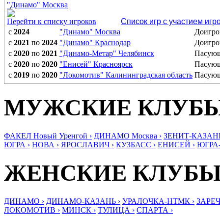
"Динамо" Москва
Перейти к списку игроков
Список игр с участием игр
с
2024
"Динамо" Москва
Доигр
с
2021
по
2024
"Динамо" Краснодар
Доигр
с
2020
по
2021
"Динамо-Метар" Челябинск
Пасую
с
2020
по
2020
"Енисей" Красноярск
Пасую
с
2019
по
2020
"Локомотив" Калининградская область
Пасую
МУЖСКИЕ КЛУБ
ФАКЕЛ Новый Уренгой ›
ДИНАМО Москва ›
ЗЕНИТ-КАЗАНЬ
ЮГРА ›
НОВА ›
ЯРОСЛАВИЧ ›
КУЗБАСС ›
ЕНИСЕЙ ›
ЮГРА
ЖЕНСКИЕ КЛУБ
ДИНАМО ›
ДИНАМО-КАЗАНЬ ›
УРАЛОЧКА-НТМК ›
ЗАРЕЧ
ЛОКОМОТИВ ›
МИНСК ›
ТУЛИЦА ›
СПАРТА ›