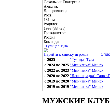
Сокольчик Екатерина
Амплуа:
Доигровщица
Рост:
181 см
Родился:
1993 (33 лет)
Гражданство:
Россия
Команда:
"Тулица" Тула
Перейти к списку игроков
Спис
с
2025
"Тулица" Тула
с
2024
по
2025
"Минчанка" Минск
с
2022
по
2023
"Минчанка" Минск
с
2020
по
2022
"Ленинградка" Санкт-
с
2019
по
2020
"Минчанка" Минск
с
2019
по
2019
"Минчанка" Минск
МУЖСКИЕ КЛУ