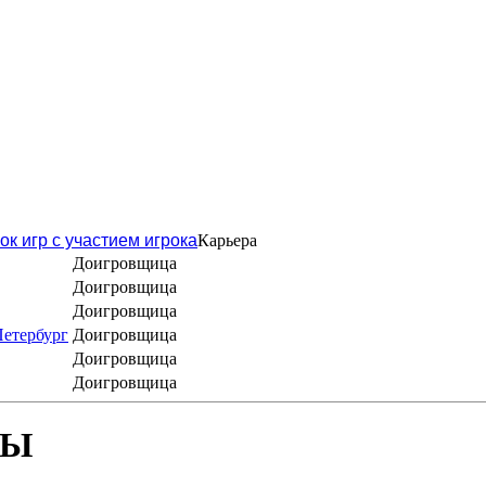
ок игр с участием игрока
Карьера
Доигровщица
Доигровщица
Доигровщица
Петербург
Доигровщица
Доигровщица
Доигровщица
БЫ