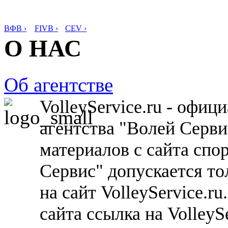
ВФВ ›
FIVB ›
CEV ›
О НАС
Об агентстве
VolleyService.ru - офи
агентства "Волей Серв
материалов с сайта спо
Сервис" допускается то
на сайт VolleyService.r
сайта ссылка на VolleyS