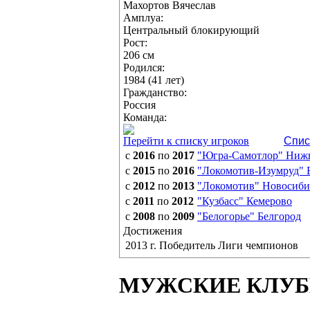
Махортов Вячеслав
Амплуа:
Центральный блокирующий
Рост:
206 см
Родился:
1984 (41 лет)
Гражданство:
Россия
Команда:
Перейти к списку игроков
Спис
с
2016
по
2017
"Югра-Самотлор" Ниж
с
2015
по
2016
"Локомотив-Изумруд" 
с
2012
по
2013
"Локомотив" Новосиби
с
2011
по
2012
"Кузбасс" Кемерово
с
2008
по
2009
"Белогорье" Белгород
Достижения
2013 г. Победитель Лиги чемпионов
МУЖСКИЕ КЛУ