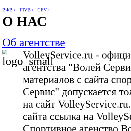
ВФВ ›
FIVB ›
CEV ›
О НАС
Об агентстве
VolleyService.ru - офи
агентства "Волей Серв
материалов с сайта спо
Сервис" допускается то
на сайт VolleyService.r
сайта ссылка на VolleyS
Спортивное агенство В