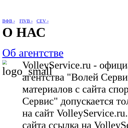
ВФВ ›
FIVB ›
CEV ›
О НАС
Об агентстве
VolleyService.ru - офи
агентства "Волей Серв
материалов с сайта спо
Сервис" допускается то
на сайт VolleyService.r
сайта ссылка на VolleyS