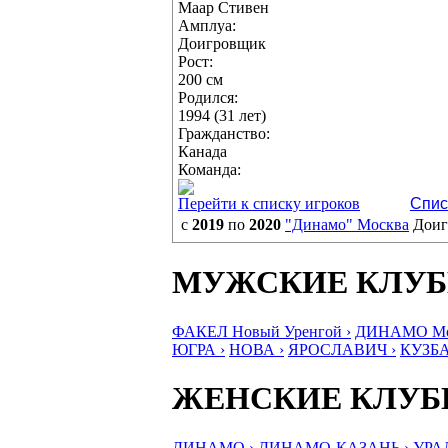
Маар Стивен
Амплуа:
Доигровщик
Рост:
200 см
Родился:
1994 (31 лет)
Гражданство:
Канада
Команда:
Перейти к списку игроков
Спис
с
2019
по
2020
"Динамо" Москва
Дои
МУЖСКИЕ КЛУ
ФАКЕЛ Новый Уренгой ›
ДИНАМО Мос
ЮГРА ›
НОВА ›
ЯРОСЛАВИЧ ›
КУЗБА
ЖЕНСКИЕ КЛУ
ДИНАМО ›
ДИНАМО-КАЗАНЬ ›
УРА