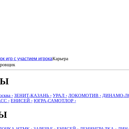
ок игр с участием игрока
Карьера
гровщик
БЫ
ква ›
ЗЕНИТ-КАЗАНЬ ›
УРАЛ ›
ЛОКОМОТИВ ›
ДИНАМО-ЛО
СС ›
ЕНИСЕЙ ›
ЮГРА-САМОТЛОР ›
БЫ
ЛОЧКА-НТМК ›
ЗАРЕЧЬЕ ›
ЕНИСЕЙ ›
ЛЕНИНГРАДКА ›
ДИНА