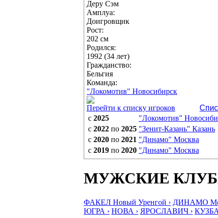
Деру Сэм
Амплуа:
Доигровщик
Рост:
202 см
Родился:
1992 (34 лет)
Гражданство:
Бельгия
Команда:
"Локомотив" Новосибирск
Перейти к списку игроков
Спис
с
2025
"Локомотив" Новосиби
с
2022
по
2025
"Зенит-Казань" Казань
с
2020
по
2021
"Динамо" Москва
с
2019
по
2020
"Динамо" Москва
МУЖСКИЕ КЛУ
ФАКЕЛ Новый Уренгой ›
ДИНАМО Мос
ЮГРА ›
НОВА ›
ЯРОСЛАВИЧ ›
КУЗБА