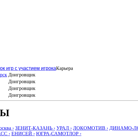
ок игр с участием игрока
Карьера
рск
Доигровщик
Доигровщик
Доигровщик
Доигровщик
БЫ
ква ›
ЗЕНИТ-КАЗАНЬ ›
УРАЛ ›
ЛОКОМОТИВ ›
ДИНАМО-ЛО
СС ›
ЕНИСЕЙ ›
ЮГРА-САМОТЛОР ›