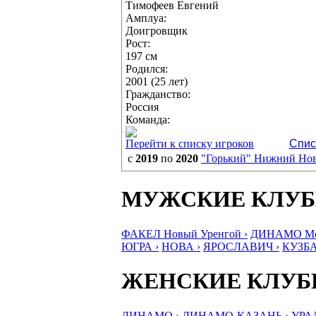
Тимофеев Евгений
Амплуа:
Доигровщик
Рост:
197 см
Родился:
2001 (25 лет)
Гражданство:
Россия
Команда:
Перейти к списку игроков
Спис
с
2019
по
2020
"Горький" Нижний Но
МУЖСКИЕ КЛУ
ФАКЕЛ Новый Уренгой ›
ДИНАМО Мос
ЮГРА ›
НОВА ›
ЯРОСЛАВИЧ ›
КУЗБА
ЖЕНСКИЕ КЛУ
ДИНАМО ›
ДИНАМО-КАЗАНЬ ›
УРА