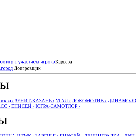
ок игр с участием игрока
Карьера
вгород
Доигровщик
БЫ
ква ›
ЗЕНИТ-КАЗАНЬ ›
УРАЛ ›
ЛОКОМОТИВ ›
ДИНАМО-ЛО
СС ›
ЕНИСЕЙ ›
ЮГРА-САМОТЛОР ›
БЫ
ЛОЧКА-НТМК ›
ЗАРЕЧЬЕ ›
ЕНИСЕЙ ›
ЛЕНИНГРАДКА ›
ДИНА