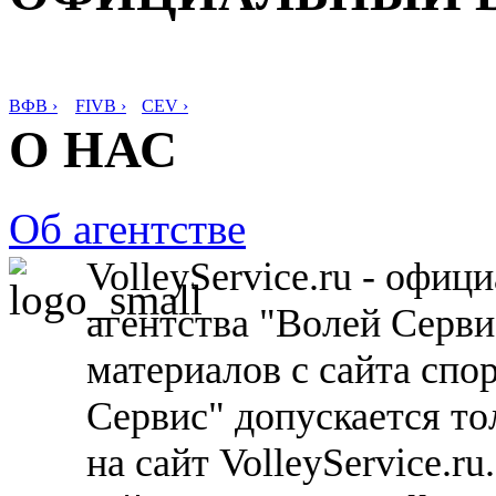
ВФВ ›
FIVB ›
CEV ›
О НАС
Об агентстве
VolleyService.ru - офи
агентства "Волей Серв
материалов с сайта спо
Сервис" допускается то
на сайт VolleyService.r