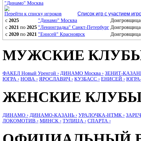
"Динамо" Москва
Перейти к списку игроков
Список игр с участием игр
с
2025
"Динамо" Москва
Доигровщица
с
2021
по
2025
"Ленинградка" Санкт-Петербург
Доигровщица
с
2020
по
2021
"Енисей" Красноярск
Доигровщица
МУЖСКИЕ КЛУБ
ФАКЕЛ Новый Уренгой ›
ДИНАМО Москва ›
ЗЕНИТ-КАЗАНЬ
ЮГРА ›
НОВА ›
ЯРОСЛАВИЧ ›
КУЗБАСС ›
ЕНИСЕЙ ›
ЮГРА
ЖЕНСКИЕ КЛУБ
ДИНАМО ›
ДИНАМО-КАЗАНЬ ›
УРАЛОЧКА-НТМК ›
ЗАРЕЧ
ЛОКОМОТИВ ›
МИНСК ›
ТУЛИЦА ›
СПАРТА ›
ОФИЦИАЛЬНЫЙ 