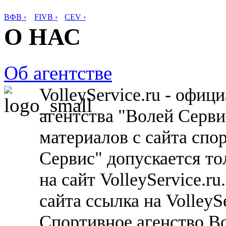
ВФВ ›
FIVB ›
CEV ›
О НАС
Об агентстве
VolleyService.ru - офи
агентства "Волей Серв
материалов с сайта спо
Сервис" допускается то
на сайт VolleyService.r
сайта ссылка на VolleyS
Спортивное агенство В