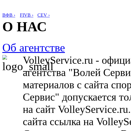
ВФВ ›
FIVB ›
CEV ›
О НАС
Об агентстве
VolleyService.ru - офи
агентства "Волей Серв
материалов с сайта спо
Сервис" допускается то
на сайт VolleyService.r
сайта ссылка на VolleyS