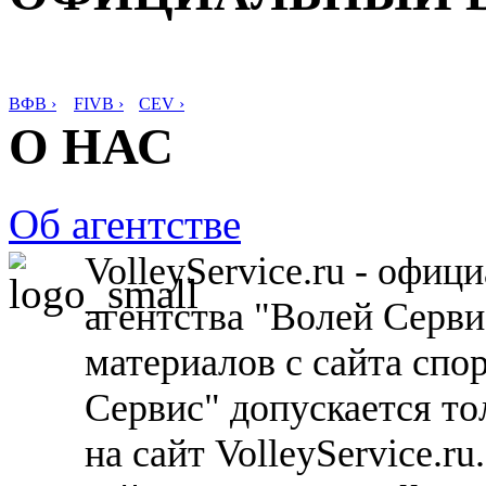
ВФВ ›
FIVB ›
CEV ›
О НАС
Об агентстве
VolleyService.ru - офи
агентства "Волей Серв
материалов с сайта спо
Сервис" допускается то
на сайт VolleyService.r