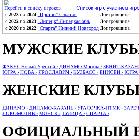
Перейти к списку игроков
Список игр с участием игр
с
2023
по
2024
"Протон" Саратов
Доигровщица
с
2022
по
2023
"Липецк" Липецкая обл.
Доигровщица
с
2020
по
2022
"Спарта" Нижний Новгород
Доигровщица
МУЖСКИЕ КЛУБ
ФАКЕЛ Новый Уренгой ›
ДИНАМО Москва ›
ЗЕНИТ-КАЗАНЬ
ЮГРА ›
НОВА ›
ЯРОСЛАВИЧ ›
КУЗБАСС ›
ЕНИСЕЙ ›
ЮГРА
ЖЕНСКИЕ КЛУБ
ДИНАМО ›
ДИНАМО-КАЗАНЬ ›
УРАЛОЧКА-НТМК ›
ЗАРЕЧ
ЛОКОМОТИВ ›
МИНСК ›
ТУЛИЦА ›
СПАРТА ›
ОФИЦИАЛЬНЫЙ 