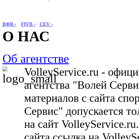
ВФВ ›
FIVB ›
CEV ›
О НАС
Об агентстве
VolleyService.ru - офи
агентства "Волей Серв
материалов с сайта спо
Сервис" допускается то
на сайт VolleyService.r
сайта ссылка на VolleyS