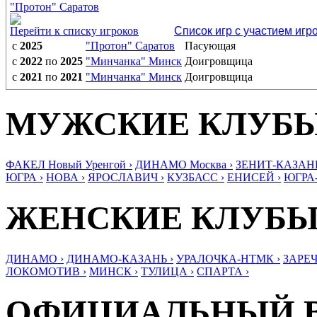
"Протон" Саратов
Перейти к списку игроков
Список игр с участием игр
с
2025
"Протон" Саратов
Пасующая
с
2022
по
2025
"Минчанка" Минск
Доигровщица
с
2021
по
2021
"Минчанка" Минск
Доигровщица
МУЖСКИЕ КЛУБ
ФАКЕЛ Новый Уренгой ›
ДИНАМО Москва ›
ЗЕНИТ-КАЗАНЬ
ЮГРА ›
НОВА ›
ЯРОСЛАВИЧ ›
КУЗБАСС ›
ЕНИСЕЙ ›
ЮГРА
ЖЕНСКИЕ КЛУБ
ДИНАМО ›
ДИНАМО-КАЗАНЬ ›
УРАЛОЧКА-НТМК ›
ЗАРЕЧ
ЛОКОМОТИВ ›
МИНСК ›
ТУЛИЦА ›
СПАРТА ›
ОФИЦИАЛЬНЫЙ 