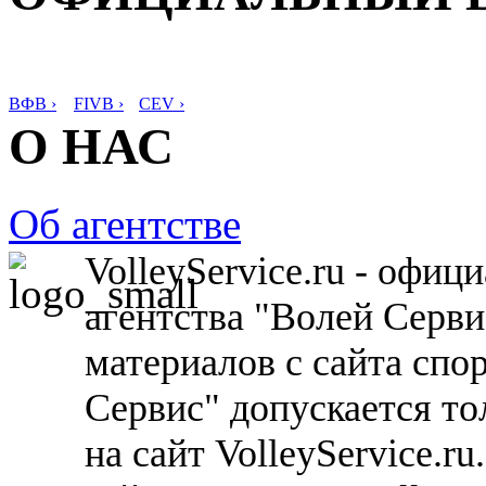
ВФВ ›
FIVB ›
CEV ›
О НАС
Об агентстве
VolleyService.ru - офи
агентства "Волей Серв
материалов с сайта спо
Сервис" допускается то
на сайт VolleyService.r