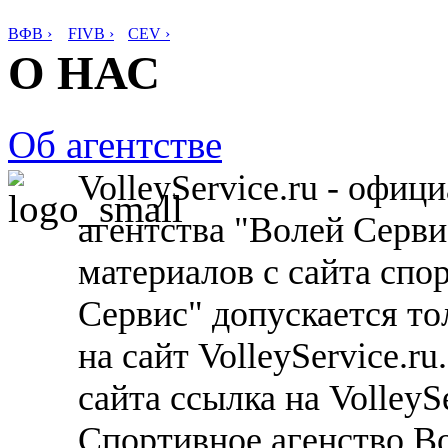
ВФВ ›
FIVB ›
CEV ›
О НАС
Об агентстве
VolleyService.ru - офи
агентства "Волей Серв
материалов с сайта спо
Сервис" допускается то
на сайт VolleyService.r
сайта ссылка на VolleyS
Спортивное агенство В