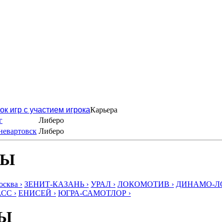
ок игр с участием игрока
Карьера
г
Либеро
невартовск
Либеро
БЫ
ква ›
ЗЕНИТ-КАЗАНЬ ›
УРАЛ ›
ЛОКОМОТИВ ›
ДИНАМО-ЛО
СС ›
ЕНИСЕЙ ›
ЮГРА-САМОТЛОР ›
БЫ