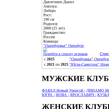
Давлетшин Данил
Амплуа:
Либеро
Рост:
190 см
Родился:
2000 (25 лет)
Гражданство:
Россия
Команда:
"Оренбуржье" Оренбург
Перейти к списку игроков
Спис
с
2025
"Оренбуржье" Оренбур
с
2021
по
2025
"Югра-Самотлор" Ниж
МУЖСКИЕ КЛУ
ФАКЕЛ Новый Уренгой ›
ДИНАМО Мос
ЮГРА ›
НОВА ›
ЯРОСЛАВИЧ ›
КУЗБА
ЖЕНСКИЕ КЛУ