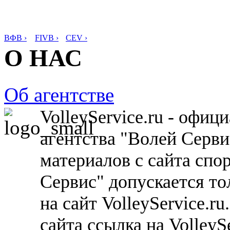
ВФВ ›
FIVB ›
CEV ›
О НАС
Об агентстве
VolleyService.ru - офи
агентства "Волей Серв
материалов с сайта спо
Сервис" допускается то
на сайт VolleyService.r
сайта ссылка на VolleyS