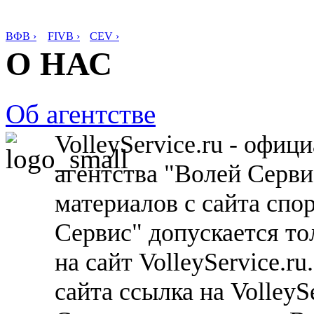
ВФВ ›
FIVB ›
CEV ›
О НАС
Об агентстве
VolleyService.ru - офи
агентства "Волей Серв
материалов с сайта спо
Сервис" допускается то
на сайт VolleyService.r
сайта ссылка на VolleyS