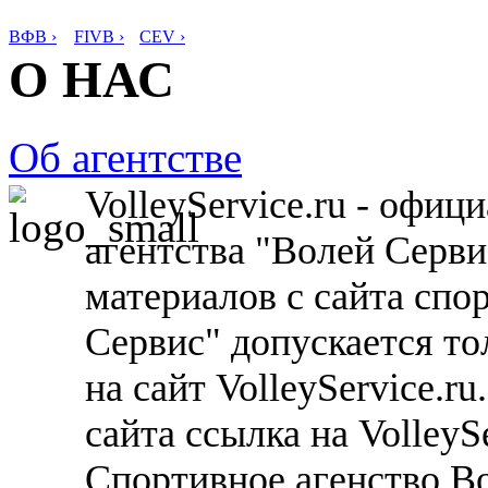
ВФВ ›
FIVB ›
CEV ›
О НАС
Об агентстве
VolleyService.ru - офи
агентства "Волей Серв
материалов с сайта спо
Сервис" допускается то
на сайт VolleyService.r
сайта ссылка на VolleyS
Спортивное агенство В