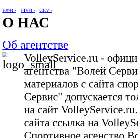
ВФВ ›
FIVB ›
CEV ›
О НАС
Об агентстве
VolleyService.ru - офи
агентства "Волей Серв
материалов с сайта спо
Сервис" допускается то
на сайт VolleyService.r
сайта ссылка на VolleyS
Спортивное агенство В