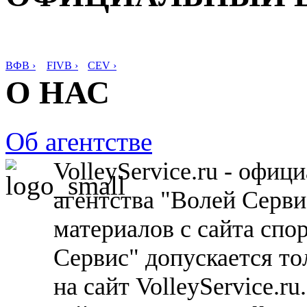
ВФВ ›
FIVB ›
CEV ›
О НАС
Об агентстве
VolleyService.ru - офи
агентства "Волей Серв
материалов с сайта спо
Сервис" допускается то
на сайт VolleyService.r