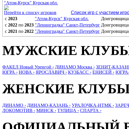
"Атом-Курск" Курская обл.
Перейти к списку игроков
Список игр с участием игр
с
2023
"Атом-Курск" Курская обл.
Доигровщица
с
2022
по
2023
"Ленинградка" Санкт-Петербург
Доигровщица
с
2021
по
2022
"Ленинградка" Санкт-Петербург
Доигровщица
МУЖСКИЕ КЛУБ
ФАКЕЛ Новый Уренгой ›
ДИНАМО Москва ›
ЗЕНИТ-КАЗАНЬ
ЮГРА ›
НОВА ›
ЯРОСЛАВИЧ ›
КУЗБАСС ›
ЕНИСЕЙ ›
ЮГРА
ЖЕНСКИЕ КЛУБ
ДИНАМО ›
ДИНАМО-КАЗАНЬ ›
УРАЛОЧКА-НТМК ›
ЗАРЕЧ
ЛОКОМОТИВ ›
МИНСК ›
ТУЛИЦА ›
СПАРТА ›
ОФИЦИАЛЬНЫЙ 