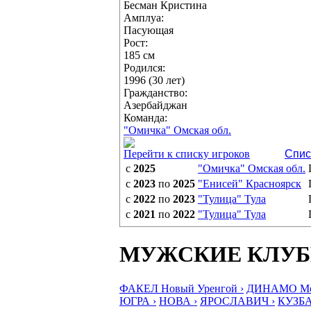
Бесман Кристина
Амплуа:
Пасующая
Рост:
185 см
Родился:
1996 (30 лет)
Гражданство:
Азербайджан
Команда:
"Омичка" Омская обл.
Перейти к списку игроков
Спис
с
2025
"Омичка" Омская обл.
с
2023
по
2025
"Енисей" Красноярск
с
2022
по
2023
"Тулица" Тула
с
2021
по
2022
"Тулица" Тула
МУЖСКИЕ КЛУ
ФАКЕЛ Новый Уренгой ›
ДИНАМО Мос
ЮГРА ›
НОВА ›
ЯРОСЛАВИЧ ›
КУЗБА