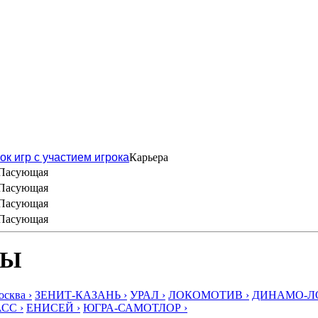
ок игр с участием игрока
Карьера
Пасующая
Пасующая
Пасующая
Пасующая
БЫ
ква ›
ЗЕНИТ-КАЗАНЬ ›
УРАЛ ›
ЛОКОМОТИВ ›
ДИНАМО-ЛО
СС ›
ЕНИСЕЙ ›
ЮГРА-САМОТЛОР ›