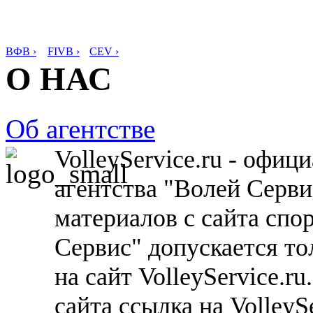
ВФВ ›
FIVB ›
CEV ›
О НАС
Об агентстве
VolleyService.ru - офи
агентства "Волей Серв
материалов с сайта спо
Сервис" допускается то
на сайт VolleyService.r
сайта ссылка на VolleyS