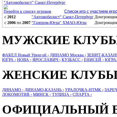
"Автомобилист" Санкт-Петербург
Перейти к списку игроков
Список игр с участием игр
с
2012
"Автомобилист" Санкт-Петербург
Доигровщи
с
2006
по
2007
"Газпром-Югра" ХМАО-Югра
Доигровщи
МУЖСКИЕ КЛУБ
ФАКЕЛ Новый Уренгой ›
ДИНАМО Москва ›
ЗЕНИТ-КАЗАНЬ
ЮГРА ›
НОВА ›
ЯРОСЛАВИЧ ›
КУЗБАСС ›
ЕНИСЕЙ ›
ЮГРА
ЖЕНСКИЕ КЛУБ
ДИНАМО ›
ДИНАМО-КАЗАНЬ ›
УРАЛОЧКА-НТМК ›
ЗАРЕЧ
ЛОКОМОТИВ ›
МИНСК ›
ТУЛИЦА ›
СПАРТА ›
ОФИЦИАЛЬНЫЙ 