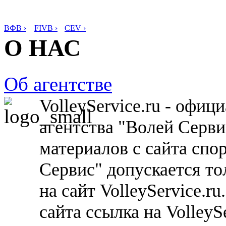
ВФВ ›
FIVB ›
CEV ›
О НАС
Об агентстве
VolleyService.ru - офи
агентства "Волей Серв
материалов с сайта спо
Сервис" допускается то
на сайт VolleyService.r
сайта ссылка на VolleyS