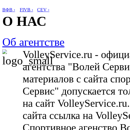
ВФВ ›
FIVB ›
CEV ›
О НАС
Об агентстве
VolleyService.ru - офи
агентства "Волей Серв
материалов с сайта спо
Сервис" допускается то
на сайт VolleyService.r
сайта ссылка на VolleyS
Спортивное агенство В