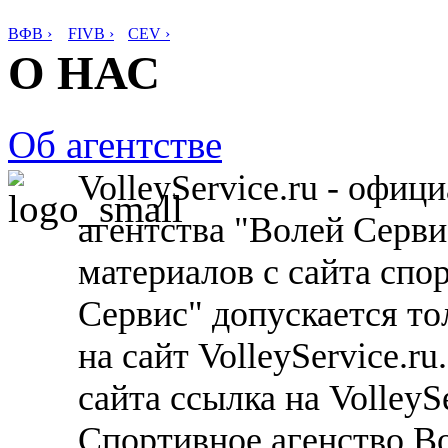
ВФВ ›
FIVB ›
CEV ›
О НАС
Об агентстве
VolleyService.ru - офи
агентства "Волей Серв
материалов с сайта спо
Сервис" допускается то
на сайт VolleyService.r
сайта ссылка на VolleyS
Спортивное агенство В